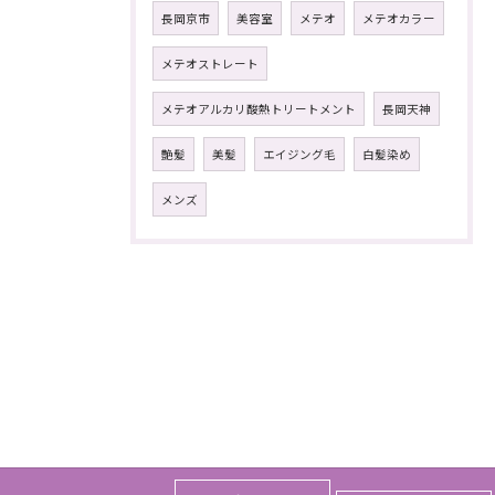
長岡京市
美容室
メテオ
メテオカラー
メテオストレート
メテオアルカリ酸熱トリートメント
長岡天神
艶髪
美髪
エイジング毛
白髪染め
メンズ