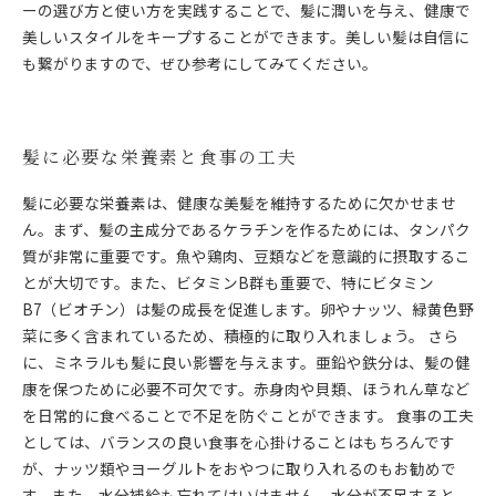
ーの選び方と使い方を実践することで、髪に潤いを与え、健康で
美しいスタイルをキープすることができます。美しい髪は自信に
も繋がりますので、ぜひ参考にしてみてください。
髪に必要な栄養素と食事の工夫
髪に必要な栄養素は、健康な美髪を維持するために欠かせませ
ん。まず、髪の主成分であるケラチンを作るためには、タンパク
質が非常に重要です。魚や鶏肉、豆類などを意識的に摂取するこ
とが大切です。また、ビタミンB群も重要で、特にビタミン
B7（ビオチン）は髪の成長を促進します。卵やナッツ、緑黄色野
菜に多く含まれているため、積極的に取り入れましょう。 さら
に、ミネラルも髪に良い影響を与えます。亜鉛や鉄分は、髪の健
康を保つために必要不可欠です。赤身肉や貝類、ほうれん草など
を日常的に食べることで不足を防ぐことができます。 食事の工夫
としては、バランスの良い食事を心掛けることはもちろんです
が、ナッツ類やヨーグルトをおやつに取り入れるのもお勧めで
す。また、水分補給も忘れてはいけません。水分が不足すると、