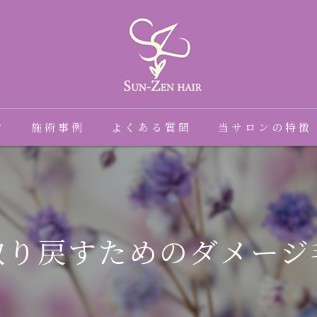
フ
施術事例
よくある質問
当サロンの特徴
髪質改善
癖毛
取り戻すためのダメージ
縮毛矯正
トリートメント
ダメージ毛