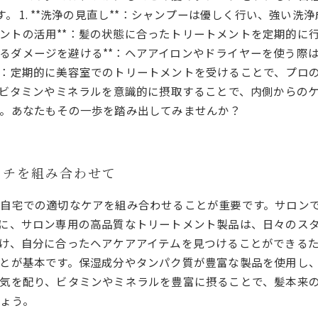
。 1. **洗浄の見直し**：シャンプーは優しく行い、強い
ートメントの活用**：髪の状態に合ったトリートメントを定期的
熱によるダメージを避ける**：ヘアアイロンやドライヤーを使う
ア**：定期的に美容室でのトリートメントを受けることで、プロの手
にビタミンやミネラルを意識的に摂取することで、内側からのケ
。あなたもその一歩を踏み出してみませんか？
ーチを組み合わせて
自宅での適切なケアを組み合わせることが重要です。サロン
に、サロン専用の高品質なトリートメント製品は、日々のス
け、自分に合ったヘアケアアイテムを見つけることができるた
とが基本です。保湿成分やタンパク質が豊富な製品を使用し
気を配り、ビタミンやミネラルを豊富に摂ることで、髪本来
ょう。