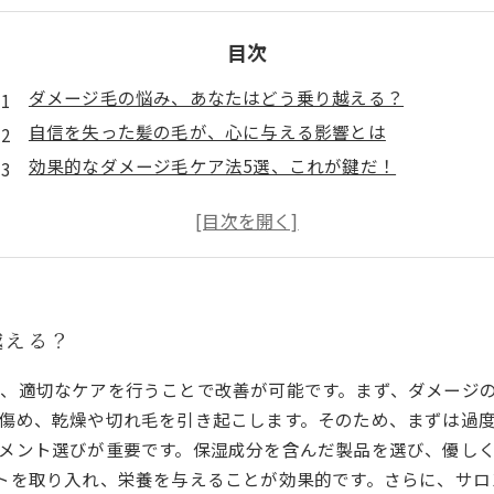
目次
ダメージ毛の悩み、あなたはどう乗り越える？
自信を失った髪の毛が、心に与える影響とは
効果的なダメージ毛ケア法5選、これが鍵だ！
サロンでのケアと自宅でできるアプローチを組み合わせて
日常生活習慣が髪に与える影響、見直すべきポイント
美しい髪がもたらす自信の効果、心の変化を実感
あなたもできる！自信を取り戻すダメージ毛ケア法の実践
越える？
、適切なケアを行うことで改善が可能です。まず、ダメージ
傷め、乾燥や切れ毛を引き起こします。そのため、まずは過
メント選びが重要です。保湿成分を含んだ製品を選び、優し
トを取り入れ、栄養を与えることが効果的です。さらに、サロ