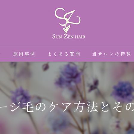
フ
施術事例
よくある質問
当サロンの特徴
髪質改善
癖毛
ージ毛のケア方法とそ
縮毛矯正
トリートメント
ダメージ毛