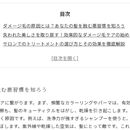
目次
ダメージ毛の原因とは？あなたの髪を蝕む悪習慣を知ろう
失われた美しさを取り戻す！効果的なダメージ毛ケアの始め
サロンでのトリートメントの選び方とその効果を徹底解説
日常生活でできる髪の健康法：簡単ケアポイントまとめ
ダメージ毛再生成功談：ビフォー・アフターの実例紹介
専門家が教える！最適なケア製品の選び方と使い方
美しい髪への道：健康な毛髪を維持するための知識とは
蝕む悪習慣を知ろう
アに繋がります。まず、頻繁なカラーリングやパーマは、有
擦も、髪のキューティクルをはがし、乾燥を引き起こします
く原因です。例えば、洗浄力が強すぎるシャンプーを使うと
ぼします。紫外線や乾燥した空気は、髪にとって敵です。こ