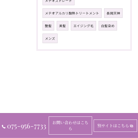
メテオストレート
メテオアルカリ酸熱トリートメント
長岡天神
艶髪
美髪
エイジング毛
白髪染め
メンズ
お問い合わせはこち
075-956-7733
別サイトはこちら
ら