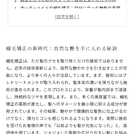
オーダーメイドの縮毛矯正：自分に合った艶髪の実現
美容室の進化：自然な艶を引き出す技術の深層
あなたの髪に合わせた特別なケア：縮毛矯正の真実
新しい髪の可能性：自然な艶で輝く自分を発見
縮毛矯正の新時代：自然な艶を手に入れる秘訣
縮毛矯正は、ただ髪のクセを取り除くだけの施術ではありませ
ん。近年の技術革新により、自然な艶やかさを引き出すことが可
能になり、より多くの人々が注目しています。まず、施術にはプ
レトリートメントが取り入れられ、髪本来の潤いを保ちながら施
術が進められます。このプロセスにより、栄養が髪内部まで浸透
し、持続的なツヤを実現します。 また、多くの美容室では、縮毛
矯正の薬剤が進化し、髪へのダメージを最小限に抑える成分が使
用されています。その結果、艶やかで健康的な髪色に仕上がるだ
けでなく、弾力とコシも感じられるようになります。実際に施術
を受けたお客様の声でも「以前よりも髪が元気になった」と、高
評価を得ています。ジメジメした季節や広がりやすい髪にお悩み