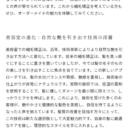
との声が寄せられています。これから縮毛矯正を考えている方も
ぜひ、オーダーメイドの魅力を体験してみてください。
美容室の進化：自然な艶を引き出す技術の深層
美容室での縮毛矯正は、近年、技術革新によりより自然な艶を引
き出す方法へと進化しています。従来の縮毛矯正は、髪を真っ直
ぐにすることに重きを置いていましたが、今では髪の毛そのもの
の美しさを引き出すことに焦点を当てています。この新しいアプ
ローチでは、髪の水分バランスや質感、艶感を重視し、施術後の
仕上がりが非常にナチュラルです。実際の施術では、低温の薬剤
を使用することで、髪に優しくダメージを最小限に抑えつつ、し
っかりとクセを伸ばします。これにより、施術を受けた多くのお
客様が、艶やかさと健康的な髪色を実感し、自信を持てるように
なったと声を揃えています。髪質の改善を目指す方々にとって、
この技術は新たな選択肢として大変魅力的です。自身の髪に最適
なケアを施し、理想的なスタイルを手に入れましょう。