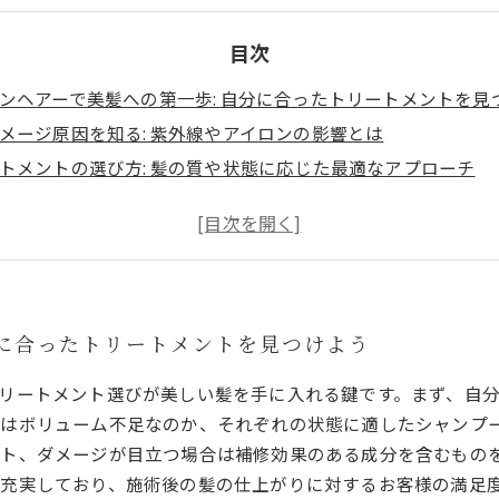
目次
ンヘアーで美髪への第一歩: 自分に合ったトリートメントを見
メージ原因を知る: 紫外線やアイロンの影響とは
トメントの選び方: 髪の質や状態に応じた最適なアプローチ
ンヘアーのトリートメント成分を徹底解説: 効果を知ることが
の声: サンゼンヘアーのトリートメントがもたらした変化とは
の求める効果を見極める: シャンプートリートメントの選び方
康を保つために: サンゼンヘアーで得られる美髪ライフの実現
分に合ったトリートメントを見つけよう
リートメント選びが美しい髪を手に入れる鍵です。まず、自
はボリューム不足なのか、それぞれの状態に適したシャンプ
ト、ダメージが目立つ場合は補修効果のある成分を含むもの
充実しており、施術後の髪の仕上がりに対するお客様の満足