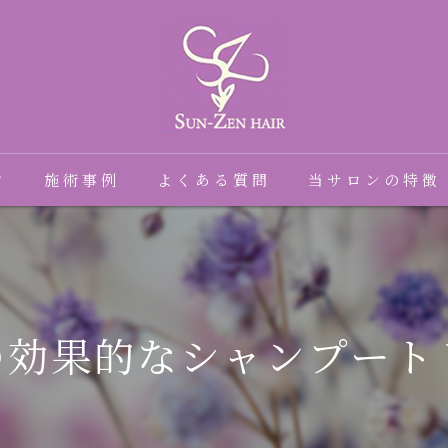
フ
施術事例
よくある質問
当サロンの特徴
髪質改善
癖毛
の効果的なシャンプート
縮毛矯正
トリートメント
ダメージ毛