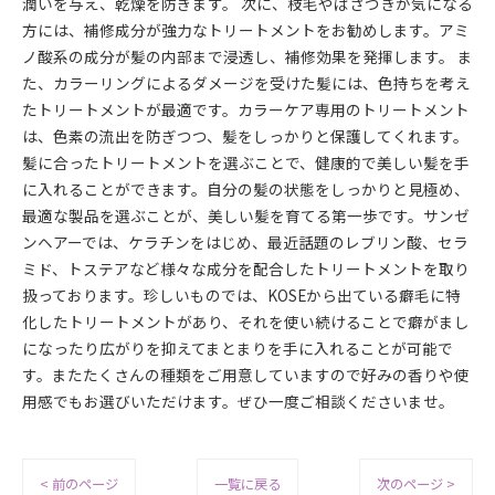
潤いを与え、乾燥を防ぎます。 次に、枝毛やぱさつきが気になる
方には、補修成分が強力なトリートメントをお勧めします。アミ
ノ酸系の成分が髪の内部まで浸透し、補修効果を発揮します。 ま
た、カラーリングによるダメージを受けた髪には、色持ちを考え
たトリートメントが最適です。カラーケア専用のトリートメント
は、色素の流出を防ぎつつ、髪をしっかりと保護してくれます。
髪に合ったトリートメントを選ぶことで、健康的で美しい髪を手
に入れることができます。自分の髪の状態をしっかりと見極め、
最適な製品を選ぶことが、美しい髪を育てる第一歩です。サンゼ
ンヘアーでは、ケラチンをはじめ、最近話題のレブリン酸、セラ
ミド、トステアなど様々な成分を配合したトリートメントを取り
扱っております。珍しいものでは、KOSEから出ている癖毛に特
化したトリートメントがあり、それを使い続けることで癖がまし
になったり広がりを抑えてまとまりを手に入れることが可能で
す。またたくさんの種類をご用意していますので好みの香りや使
用感でもお選びいただけます。ぜひ一度ご相談くださいませ。
< 前のページ
一覧に戻る
次のページ >