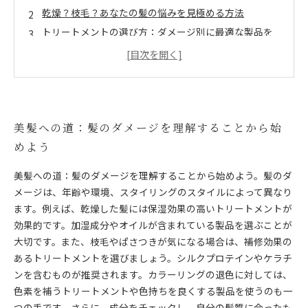
乾燥？枝毛？あなたの髪の悩みを見極める方法
トリートメントの選び方：ダメージ別に最適な製品を
見つける
成分を知ることで髪を救う！効果的なトリートメント
とは
髪本来の美しさを取り戻すためのステップアップ
あなたに最適なトリートメントで新たな髪の輝きを発
美髪への道：髪のダメージを理解することから始
見
めよう
美しい髪のための第一歩：選び方をマスターしよう
美髪への道：髪のダメージを理解することから始めよう。髪のダ
メージは、年齢や環境、スタイリングのスタイルによって異なり
ます。例えば、乾燥した髪には保湿効果の高いトリートメントが
効果的です。加湿成分やオイルが含まれている製品を選ぶことが
大切です。また、枝毛やぱさつきが気になる場合は、補修効果の
あるトリートメントを選びましょう。シルクプロテインやケラチ
ンを含むものが推奨されます。カラーリングの退色に対しては、
色素を補うトリートメントや色持ちを良くする製品を使うのも一
つの手です。さらに、成分をチェックし、自分の髪質に合ったも