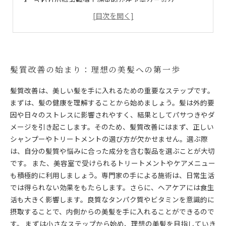
うねりの悩み解消！効果的なケアテクニック
心の豊かさも手に入れる髪の健康の秘密
美髪を育てるためのライフスタイルの見直し
艶やかな美髪の世界へ！成功体験と今後の展望
髪質改善の始まり：理想の美髪への第一歩
髪質改善は、美しい髪を手に入れるための重要なステップです。
まずは、髪の健康を理解することから始めましょう。髪は外的要
因や日々のストレスに影響されやすく、結果としてパサつきやダ
メージを引き起こします。そのため、髪質改善にはまず、正しい
シャンプーやトリートメントの選び方が欠かせません。選ぶ際
は、自分の髪質や悩みに合った成分を含む製品を選ぶことが大切
です。 また、美容室で受けられるトリートメントやケアメニュー
も積極的に利用しましょう。専門家の手による施術は、日常生活
では得られない効果をもたらします。さらに、ヘアケアには食生
活も大きく影響します。良質なタンパク質やビタミンを意識的に
摂取することで、内側からの美髪を手に入れることができるので
す。 まずは小さなステップから始め、理想の美髪を目指していき