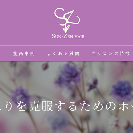
フ
施術事例
よくある質問
当サロンの特徴
髪質改善
癖毛
ねりを克服するためのホ
縮毛矯正
トリートメント
ダメージ毛