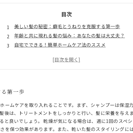
目次
美しい髪の秘密：癖毛とうねりを克服する第一歩
年齢と共に現れる髪の悩み：あなたの髪は大丈夫？
自宅でできる！簡単ホームケア法のススメ
保湿とヘアケアのテクニックを徹底解説
毎日のケアで得られる健康的な髪の質感
プロの知識で実現できる美髪への道
自信に満ちた新しい自分を手に入れよう！
する第一歩
ホームケアを取り入れることです。まず、シャンプーは保湿
髪後は、トリートメントをしっかりと行い、髪に栄養を与え
ると良いでしょう。 乾燥が気になる場合は、週に1回のスペ
さを保つ効果があります。また、乾いた髪のスタイリングに