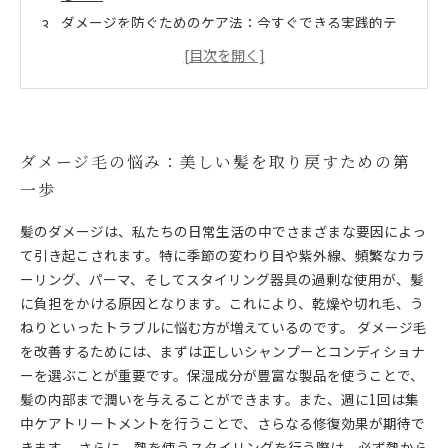
ダメージを防ぐためのケア法：今すぐできる実践的テ
クニック
専門家が教える！髪を救うマストアイテムとは
髪の健康を取り戻す：ダメージ毛からの回復ストーリ
ー
使ってみたい必須ケアアイテム：美しい髪への近道
ダメージ毛の悩み：美しい髪を取り戻すための第
まとめ：ダメージ毛を救うために今日からできること
一歩
髪のダメージは、私たちの日常生活の中でさまざまな要因によっ
て引き起こされます。特に季節の変わり目や紫外線、頻繁なカラ
ーリング、パーマ、そしてスタイリング器具の過剰な使用が、髪
に負担をかける原因となります。これにより、乾燥や切れ毛、う
ねりといったトラブルに悩む方が増えているのです。 ダメージ毛
を改善するためには、まずは正しいシャンプーとコンディショナ
ーを選ぶことが重要です。保湿成分が豊富な製品を使うことで、
髪の内部まで潤いを与えることができます。また、週に1回は集
中ケアトリートメントを行うことで、さらなる修復効果が期待で
きます。 さらに、熱を使うスタイリングを行う際は、必ず熱から