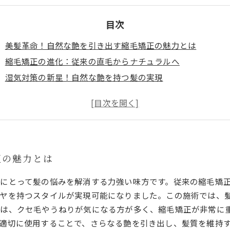
目次
美髪革命！自然な艶を引き出す縮毛矯正の魅力とは
縮毛矯正の進化：従来の直毛からナチュラルへ
湿気対策の新星！自然な艶を持つ髪の実現
サロン選びのポイント：理想の縮毛矯正を見つけるために
施術後のアフターケアが鍵！艶髪を持続させる方法
縮毛矯正で自分スタイルを守る：美しい髪を手に入れるため
あなたも魅了される！自然な艶を引き出す縮毛矯正の全貌
正の魅力とは
にとって髪の悩みを解消する力強い味方です。従来の縮毛矯
ツヤを持つスタイルが実現可能になりました。この施術では、
は、クセ毛やうねりが気になる方が多く、縮毛矯正が非常に重
適切に使用することで、さらなる艶を引き出し、髪質を維持