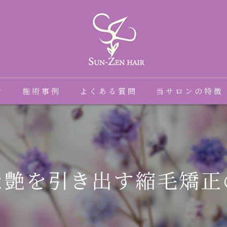
フ
施術事例
よくある質問
当サロンの特徴
髪質改善
癖毛
な艶を引き出す縮毛矯正
縮毛矯正
トリートメント
ダメージ毛