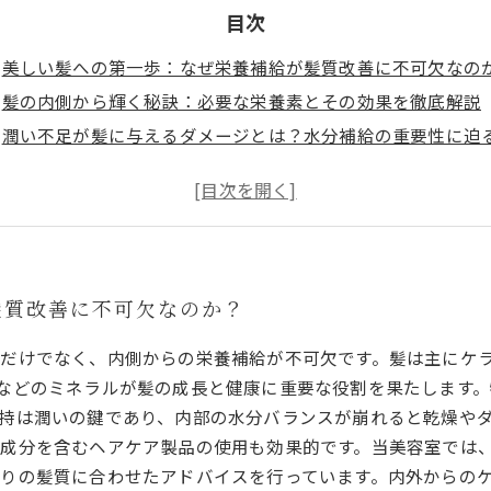
目次
美しい髪への第一歩：なぜ栄養補給が髪質改善に不可欠なの
髪の内側から輝く秘訣：必要な栄養素とその効果を徹底解説
潤い不足が髪に与えるダメージとは？水分補給の重要性に迫
美容室直伝！髪に潤いを与え続けるための具体的ケア方法
栄養と潤いのバランスで実現する、艶やかで健康的な髪への
毎日のヘアケアルーティンに加えたい栄養補給と潤いのコツ
髪質改善の未来へ：専門家が教える持続可能な美髪ケア法
髪質改善に不可欠なのか？
だけでなく、内側からの栄養補給が不可欠です。髪は主にケ
などのミネラルが髪の成長と健康に重要な役割を果たします。
持は潤いの鍵であり、内部の水分バランスが崩れると乾燥や
成分を含むヘアケア製品の使用も効果的です。当美容室では
りの髪質に合わせたアドバイスを行っています。内外からの