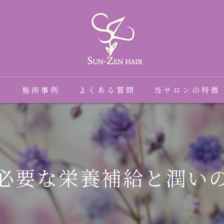
フ
施術事例
よくある質問
当サロンの特徴
髪質改善
癖毛
必要な栄養補給と潤い
縮毛矯正
トリートメント
ダメージ毛