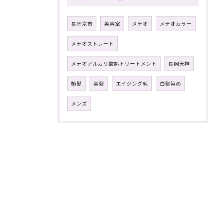
長岡京市
美容室
メテオ
メテオカラー
メテオストレート
メテオアルカリ酸熱トリートメント
長岡天神
艶髪
美髪
エイジング毛
白髪染め
メンズ