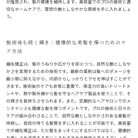
が推奨され、髪の健康を維持します。美容室でのプロの施術と適
切なホームケアで、理想の艶としなやかな質感を手に入れましょ
う。
施術後も続く輝き：健康的な美髪を保つためのケ
ア方法
縮毛矯正は、髪のうねりや広がりを抑えつつ、自然な艶としなや
かさを実現するための技術です。最新の薬剤は髪へのダメージを
最小限に抑えながら、内部からしっかりとクセを伸ばすことがで
きます。施術後のケアも非常に重要で、保湿力の高いトリートメ
ントや、熱や紫外線から髪を守るヘアケア製品を使うことで、そ
の輝きを長持ちさせられます。また、定期的なヘアサロンでのメ
ンテナンスも健康な髪を保つポイントです。プロの施術と日々の
ケアが組み合わさることで、自然な艶としなやかさのある美髪が
持続し、自信の持てる髪質を手に入れることが可能です。美容室
での縮毛矯正は、ただ髪をまっすぐにするだけではなく、健康的
な美しさを追求する方にこそおすすめの施術と言えるでしょう。