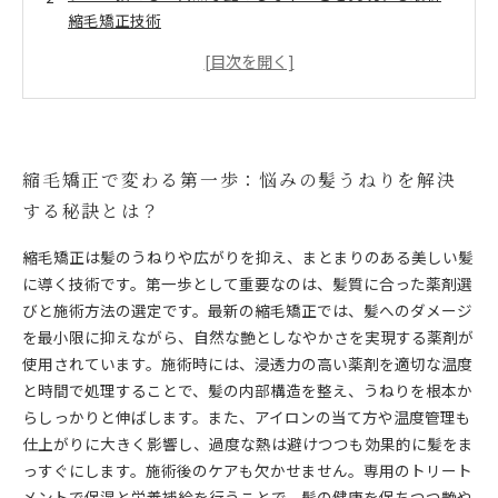
縮毛矯正技術
薬剤選びで差が出る？美髪を叶える縮毛矯正の秘密と
は
理想の髪質を手に入れるための施術方法とその違い
施術後も続く輝き：健康的な美髪を保つためのケア方
法
縮毛矯正で変わる第一歩：悩みの髪うねりを解決
縮毛矯正で叶える自信の美髪：美容師が伝える本当の
する秘訣とは？
魅力
まとめ：自然な艶としなやかさを手に入れるための縮
縮毛矯正は髪のうねりや広がりを抑え、まとまりのある美しい髪
毛矯正のすべて
に導く技術です。第一歩として重要なのは、髪質に合った薬剤選
びと施術方法の選定です。最新の縮毛矯正では、髪へのダメージ
を最小限に抑えながら、自然な艶としなやかさを実現する薬剤が
使用されています。施術時には、浸透力の高い薬剤を適切な温度
と時間で処理することで、髪の内部構造を整え、うねりを根本か
らしっかりと伸ばします。また、アイロンの当て方や温度管理も
仕上がりに大きく影響し、過度な熱は避けつつも効果的に髪をま
っすぐにします。施術後のケアも欠かせません。専用のトリート
メントで保湿と栄養補給を行うことで、髪の健康を保ちつつ艶や