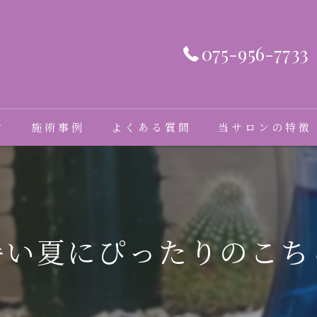
075-956-7733
フ
施術事例
よくある質問
当サロンの特徴
髪質改善
癖毛
暑い夏にぴったりのこち
縮毛矯正
トリートメント
ダメージ毛