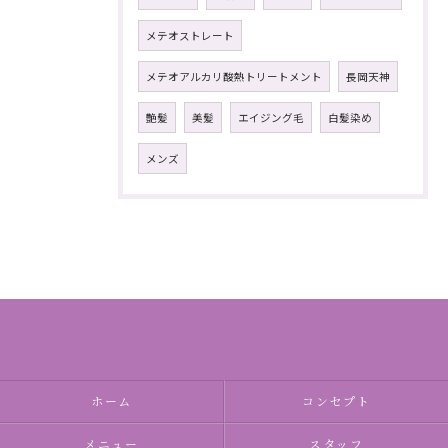
メテオストレート
メテオアルカリ酸熱トリートメント
長岡天神
艶髪
美髪
エイジング毛
白髪染め
メンズ
ホーム
コンセプト
メニュー
スタッフ