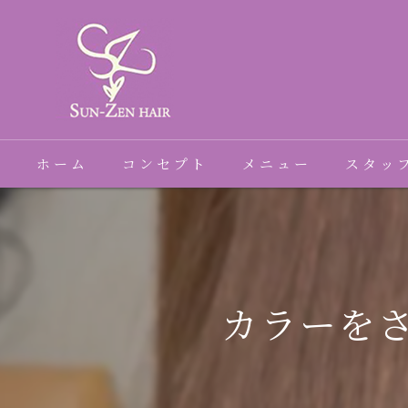
ホーム
コンセプト
メニュー
スタッ
カラーを