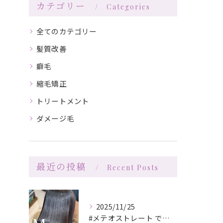
カテゴリー
Categories
全てのカテゴリー
髪質改善
癖毛
縮毛矯正
トリートメント
ダメージ毛
最近の投稿
Recent Posts
2025/11/25
#メテオストレート でさらツヤ🪞