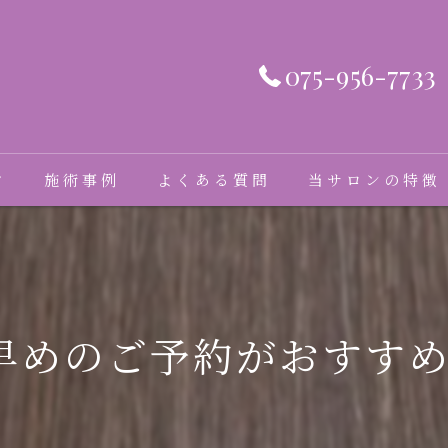
075-956-7733
フ
施術事例
よくある質問
当サロンの特徴
髪質改善
癖毛
早めのご予約がおすす
縮毛矯正
トリートメント
ダメージ毛