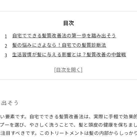
目次
自宅でできる髪質改善法の第一歩を踏み出そう
髪の悩みにさよなら！自宅での髪質診断法
生活習慣が髪に与える影響とは？髪質改善の中盤戦
METEOトリートメントの力：自宅でできるプロのケア
確実に効果が期待できる髪質改善のおすすめケア方法
自宅ケアで自信を取り戻す！美しい髪を育むために
髪質改善の秘訣を知り、美しい髪を手に入れよう
み出そう
い要素です。自宅でできる髪質改善法は、実際に手軽で効果
プーを選び、やさしく洗うことで、髪と頭皮の健康を保ちま
トは注目すべきです。このトリートメントは髪の内部からしっか