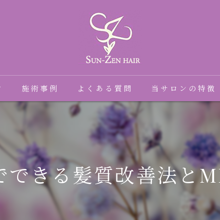
フ
施術事例
よくある質問
当サロンの特徴
髪質改善
癖毛
でできる髪質改善法とME
縮毛矯正
トリートメント
ダメージ毛