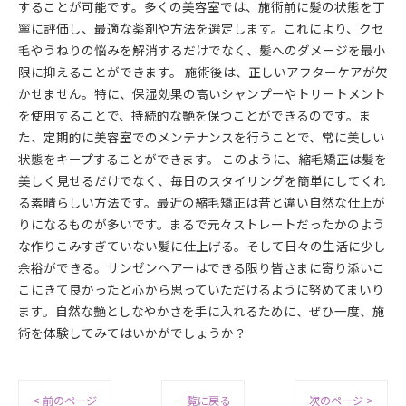
することが可能です。多くの美容室では、施術前に髪の状態を丁
寧に評価し、最適な薬剤や方法を選定します。これにより、クセ
毛やうねりの悩みを解消するだけでなく、髪へのダメージを最小
限に抑えることができます。 施術後は、正しいアフターケアが欠
かせません。特に、保湿効果の高いシャンプーやトリートメント
を使用することで、持続的な艶を保つことができるのです。ま
た、定期的に美容室でのメンテナンスを行うことで、常に美しい
状態をキープすることができます。 このように、縮毛矯正は髪を
美しく見せるだけでなく、毎日のスタイリングを簡単にしてくれ
る素晴らしい方法です。最近の縮毛矯正は昔と違い自然な仕上が
りになるものが多いです。まるで元々ストレートだったかのよう
な作りこみすぎていない髪に仕上げる。そして日々の生活に少し
余裕ができる。サンゼンヘアーはできる限り皆さまに寄り添いこ
こにきて良かったと心から思っていただけるように努めてまいり
ます。自然な艶としなやかさを手に入れるために、ぜひ一度、施
術を体験してみてはいかがでしょうか？
< 前のページ
一覧に戻る
次のページ >