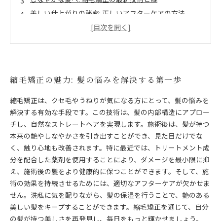
美しい仕上がりの秘密: 正しいアフターケアの方法
自分だけの美しさを引き出す縮毛矯正の効果
縮毛矯正で叶える: 毎日のスタイリングが楽になる秘訣
あなたも体験してみませんか？自然な艶としなやかさ
を手に入れる方法
縮毛矯正の魅力: 髪の悩みを解決する第一歩
縮毛矯正は、クセ毛やうねりが気になる方にとって、髪の悩みを
解決する有効な手段です。この技術は、髪の内部構造にアプロー
チし、自然なストレートヘアを実現します。施術後は、髪が持つ
本来の艶やしなやかさを引き出すことができ、見た目だけでな
く、触り心地も改善されます。特に最近では、トリートメント成
分を配合した薬剤を使用することにより、ダメージを最小限に抑
え、施術後の髪をより健康的に保つことができます。そして、施
術の効果を持続させるためには、適切なアフターケアが欠かせま
せん。洗私に気を配りながら、髪の保湿を行うことで、艶のある
美しい髪をキープすることができます。縮毛矯正を通じて、自分
の髪が持つ美しさを再発見し、毎日をもっと輝かせましょう。