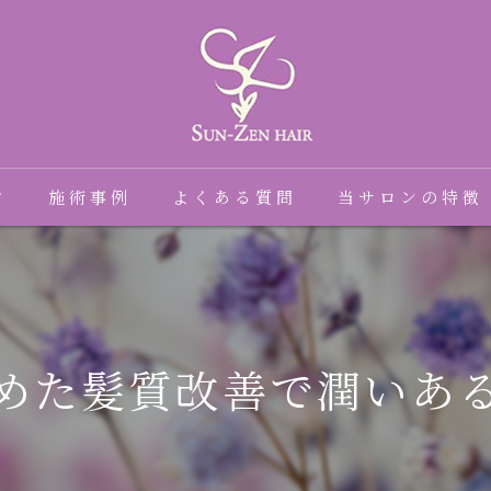
フ
施術事例
よくある質問
当サロンの特徴
髪質改善
癖毛
めた髪質改善で潤いあ
縮毛矯正
トリートメント
ダメージ毛