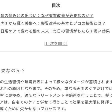
目次
髪の悩みとの出会い：なぜ髪質改善が必要なのか？
内側から輝く美髪へ：髪質改善の基本とプロの技術とは？
日常ケアで変わる髪の未来：毎日の習慣がもたらす潤い効果
心を込めた施術の力：美容室で体験する髪質改善の実践方法
美髪を手に入れた未来：継続したケアで得られる輝きと自信
髪質改善の最新トレンドと注目のヘアケア成分紹介
自宅でできる簡単ケア術：髪質を守り美しさを長持ちさせる
必要なのか？
の生活習慣や環境要因によって様々なダメージが蓄積されま
れ毛の原因となります。そのため、単なる表面のケアだけで
寧に見極め、適切なトリートメントや施術を行うことで、髪
アは、自宅でのケアと併せて行うことで効果を最大限に発揮
導くために欠かせないプロセスです。