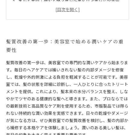
美容室ならではの技術で手に入れるツヤと健康的な髪
質
持続する潤い効果を叶えるための毎日のケアポイント
と美容室の役割
髪質改善で叶える美容室ならではの潤いケアの特徴と
髪質改善の第一歩：美容室で始める潤いケアの重
効果を徹底解説
要性
美しい髪はここから始まる！髪質改善による潤いケア
の全貌
髪質改善の第一歩は、美容室での専門的な潤いケアから始まりま
す。毎日のヘアケアでは補いきれない髪の内部ダメージを修復
し、乾燥や外的刺激による負担を軽減することが可能です。美容
室では、髪の状態を詳細に診断し、一人ひとりに合ったトリート
メントを提供。これにより、髪本来の水分バランスを整え、しな
やかでツヤのある健康的な髪へと導きます。また、プロならでは
の最新技術と高品質なケア剤を使用するため、市販製品では得ら
れない持続的な潤い効果を実感できます。日々の乾燥やダメージ
が気になる方は、ぜひ美容室での髪質改善を検討し、髪の内部か
ら補修する本格ケアを体験しましょう。潤いのある美しい髪は、
毎日の印象を大きく変える重要な要素です。