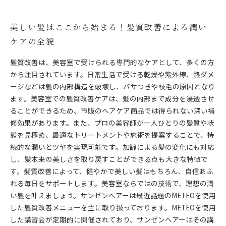
美しい髪はここから始まる！髪質改善による潤い
ケアの全貌
髪質改善は、美容室で受けられる専門的なケアとして、多くの方
から注目されています。日常生活で受ける乾燥や紫外線、熱ダメ
ージなどは髪の内部構造を破壊し、パサつきや枝毛の原因となり
ます。美容室での髪質改善ケアは、髪の内部まで成分を浸透させ
ることができるため、市販のヘアケア商品では得られない深い補
修効果があります。また、プロの美容師が一人ひとりの髪質や状
態を見極め、最適なトリートメントや施術を提案することで、持
続的な潤いとツヤを実現可能です。加齢による髪の変化にも対応
し、髪本来の美しさを取り戻すことができる点も大きな特徴で
す。髪質改善によって、健やかで美しい髪はもちろん、自信あふ
れる毎日をサポートします。美容室ならではの技術で、理想の潤
い髪を叶えましょう。サンゼンヘアーは最近話題のMETEOを使用
した髪質改善メニューを主に取り扱っております。METEOを使用
した講習会が定期的に開催されており、サンゼンヘアーはその講