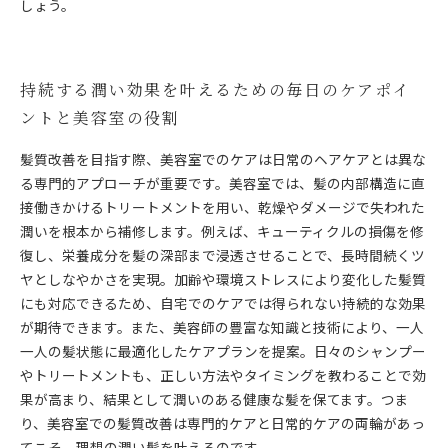
しょう。
持続する潤い効果を叶えるための毎日のケアポイ
ントと美容室の役割
髪質改善を目指す際、美容室でのケアは日常のヘアケアとは異な
る専門的アプローチが重要です。美容室では、髪の内部構造に直
接働きかけるトリートメントを用い、乾燥やダメージで失われた
潤いを根本から補修します。例えば、キューティクルの損傷を修
復し、栄養成分を髪の深部まで浸透させることで、長時間続くツ
ヤとしなやかさを実現。加齢や環境ストレスにより変化した髪質
にも対応できるため、自宅でのケアでは得られない持続的な効果
が期待できます。また、美容師の豊富な知識と技術により、一人
一人の髪状態に最適化したケアプランを提案。日々のシャンプー
やトリートメントも、正しい方法やタイミングを教わることで効
果が高まり、結果として潤いのある健康な髪を保てます。つま
り、美容室での髪質改善は専門的ケアと日常的ケアの両輪があっ
てこそ、理想の潤い髪を叶えるのです。