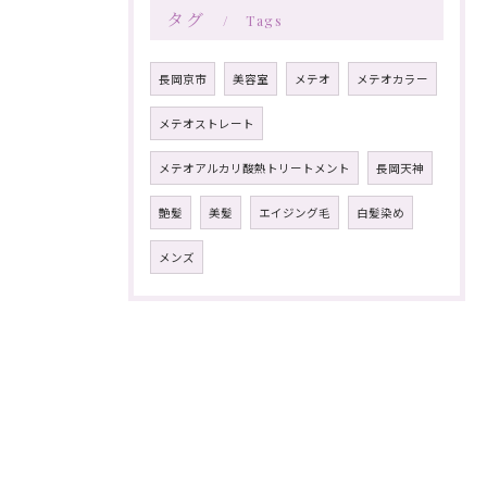
タグ
Tags
長岡京市
美容室
メテオ
メテオカラー
メテオストレート
メテオアルカリ酸熱トリートメント
長岡天神
艶髪
美髪
エイジング毛
白髪染め
メンズ