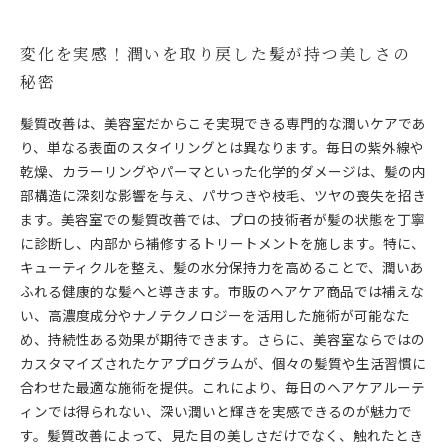
変化を実感！潤いを取り戻した髪が持つ美しさの
秘密
髪質改善は、美容室だからこそ実現できる専門的な潤いケアであ
り、単なる表面のスタイリングとは異なります。毎日の紫外線や
乾燥、カラーリングやパーマといった化学的ダメージは、髪の内
部構造に深刻な影響を与え、パサつきや枝毛、ツヤの喪失を招き
ます。美容室での髪質改善では、プロの技術者が髪の状態を丁寧
に診断し、内部から補修するトリートメントを施します。特に、
キューティクルを整え、髪の水分保持力を高めることで、潤いあ
ふれる健康的な髪へと導きます。市販のヘアケア商品では補えな
い、高濃度成分やナノテクノロジーを活用した施術が可能なた
め、持続性ある効果が期待できます。さらに、美容室ならではの
カスタマイズされたケアプログラムが、個々の髪質や生活習慣に
合わせた最適な施術を提供。これにより、毎日のヘアケアルーテ
ィンでは得られない、深い潤いと輝きを実感できるのが魅力で
す。髪質改善によって、見た目の美しさだけでなく、触れたとき