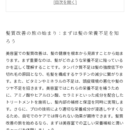
髪悩みから解放される瞬間：持続する潤いと健康的な
髪質の実現
美しい髪を手に入れるための第一歩：美容室での正し
い髪質改善法まとめ
髪質改善の旅の始まり：まずは髪の栄養不足を知
髪に栄養と潤いを与える最新トリートメント技術と
ろう
は？
自宅ケアだけでは叶わない！美容室での髪質改善が選
美容室での髪質改善は、髪の健康を根本から見直すことから始ま
ばれる理由
ります。まず重要なのは、髪がどのような栄養不足に陥っている
かを正しく理解することです。タンパク質不足は髪の強度低下や
切れ毛の原因となり、毛髪を構成するケラチンの減少に繋がりま
す。また、ビタミンやミネラルの不足は、頭皮環境の悪化や髪の
ツヤ不足を招きます。美容室ではこれらの栄養不足を補うため
に、アミノ酸やヒアルロン酸、セラミドといった成分を配合した
トリートメントを施術し、髪内部の補修と保湿を同時に実現しま
す。さらに、プロの技術により適切な栄養成分が浸透しやすくな
るため、自宅でのケアでは得られない効果が期待できます。髪質
改善の旅を始めるなら、まずは美容室での正しい栄養補給と潤い
チャージを体験しましょう。