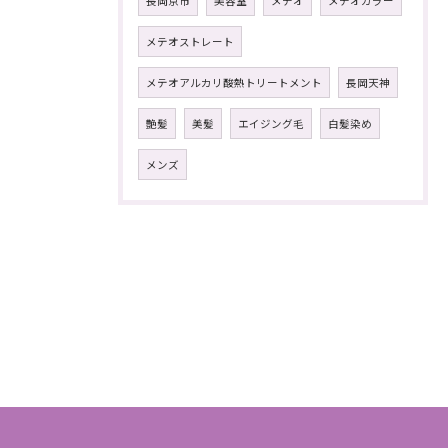
長岡京市
美容室
メテオ
メテオカラー
メテオストレート
メテオアルカリ酸熱トリートメント
長岡天神
艶髪
美髪
エイジング毛
白髪染め
メンズ