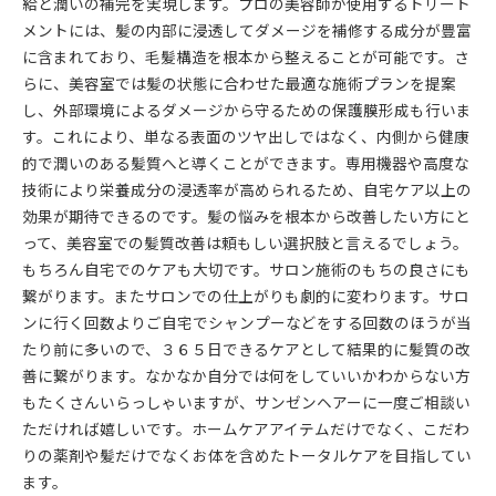
給と潤いの補完を実現します。プロの美容師が使用するトリート
メントには、髪の内部に浸透してダメージを補修する成分が豊富
に含まれており、毛髪構造を根本から整えることが可能です。さ
らに、美容室では髪の状態に合わせた最適な施術プランを提案
し、外部環境によるダメージから守るための保護膜形成も行いま
す。これにより、単なる表面のツヤ出しではなく、内側から健康
的で潤いのある髪質へと導くことができます。専用機器や高度な
技術により栄養成分の浸透率が高められるため、自宅ケア以上の
効果が期待できるのです。髪の悩みを根本から改善したい方にと
って、美容室での髪質改善は頼もしい選択肢と言えるでしょう。
もちろん自宅でのケアも大切です。サロン施術のもちの良さにも
繋がります。またサロンでの仕上がりも劇的に変わります。サロ
ンに行く回数よりご自宅でシャンプーなどをする回数のほうが当
たり前に多いので、３６５日できるケアとして結果的に髪質の改
善に繋がります。なかなか自分では何をしていいかわからない方
もたくさんいらっしゃいますが、サンゼンヘアーに一度ご相談い
ただければ嬉しいです。ホームケアアイテムだけでなく、こだわ
りの薬剤や髪だけでなくお体を含めたトータルケアを目指してい
ます。